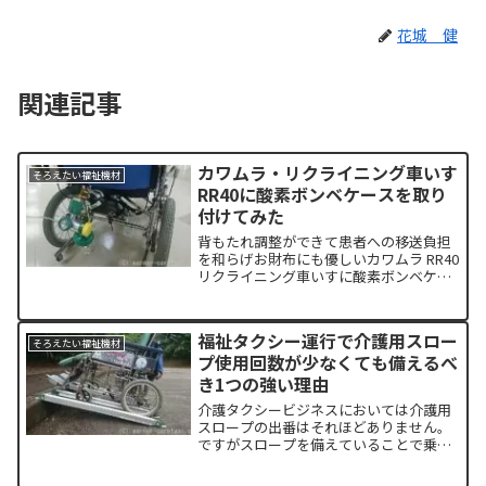
花城 健
関連記事
カワムラ・リクライニング車いす
そろえたい福祉機材
RR40に酸素ボンベケースを取り
付けてみた
背もたれ調整ができて患者への移送負担
を和らげお財布にも優しいカワムラ RR40
リクライニング車いすに酸素ボンベケー
スを取り付けました。DIYに自信のある方
なら超簡単にできますよ！！
福祉タクシー運行で介護用スロー
そろえたい福祉機材
プ使用回数が少なくても備えるべ
き1つの強い理由
介護タクシービジネスにおいては介護用
スロープの出番はそれほどありません。
ですがスロープを備えていることで乗客
の安全安心が保たれそのスロープを備え
ている介護タクシーだからこそ搬送依頼