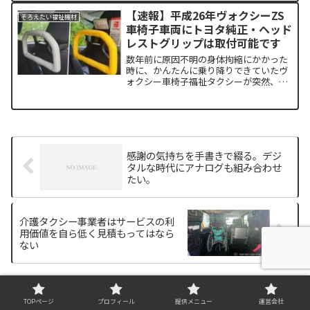
を任せたいとケアマネ/相談員に認めても
【速報】平成26年ヴォクシーZS
らえます。
そろえたい福祉機材
車椅子車両にトヨタ純正・ヘッド
レストグリップは取付可能です
数年前に原因不明の身体拘縮にかかった
時に、かんたんに乗り降りできていたヴ
ォクシー車椅子福祉タクシーが突然、
「非常に乗りにくいクルマ」となりまし
た。それと同時に、ああ、今までの乗客
(高齢者/片麻痺/リウマチ)は我慢しながら
付き添い席に乗降して...
感謝の気持ちを手書きで綴る。デジ
タルな時代にアナログも組み合わせ
たい。
介護タクシー事業者はサービスの利
用価値を自ら低く見積もってはなら
ない
ホーム
そろえたい福祉機材
介護タクシー車内へ
TOPページ
プロフィール
提供メニュー
運営会社
100V正弦波インバーターを取り付けてみた。